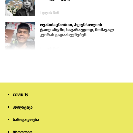
1 დღის წინ
ოჯახის ცნობით, ჰლუნ სოლოს
ტაილანდში, სავარაუდოდ, მომავალ
კვირას გადაასვენებენ
4 დღის წინ
სომხეთში რუს ბლოგერს სომხების
შეურაცხმყოფელი განცხადებების
გამო ბრალი წარუდგინეს
6 დღის წინ
COVID-19
ისტორიაში პირველად სომხეთის
კათოლიკოსი სასამართლოს წინაშე
წარსდგება
პოლიტიკა
საზოგადოება
6 დღის წინ
მსოფლიო
სემეკმა ელექტროენერგიის სრულ