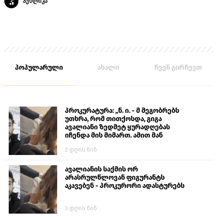
პუბლიკა
პოპულარული
ახალი
ჩვენ გირჩევთ
პროკურატურა: „ნ. ი. - მ მეგობრებს
უთხრა, რომ თითქოსდა, გიგა
ავალიანი ზედმეტ ყურადღებას
იჩენდა მის მიმართ. ამით მან
ალექსანდრე გაბაშვილი წააქეზა,
2 დღის წინ
თავს დასხმოდა გიგა ავალიანს“
ავალიანის საქმის ორ
არასრულწლოვან ფიგურანტს
აკავებენ - პროკურორი ადასტურებს
3 დღის წინ