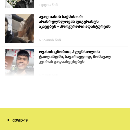
1 დღის წინ
ავალიანის საქმის ორ
არასრულწლოვან ფიგურანტს
აკავებენ - პროკურორი ადასტურებს
6 საათის წინ
ოჯახის ცნობით, ჰლუნ სოლოს
ტაილანდში, სავარაუდოდ, მომავალ
კვირას გადაასვენებენ
4 დღის წინ
სომხეთში რუს ბლოგერს სომხების
შეურაცხმყოფელი განცხადებების
გამო ბრალი წარუდგინეს
6 დღის წინ
COVID-19
ისტორიაში პირველად სომხეთის
კათოლიკოსი სასამართლოს წინაშე