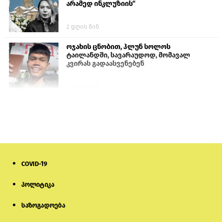
არამედ ინკლუზიის“
2 დღის წინ
ოჯახის ცნობით, ჰლუნ სოლოს
ტაილანდში, სავარაუდოდ, მომავალ
კვირას გადაასვენებენ
5 დღის წინ
სემეკმა ელექტროენერგიის სრულ
გათიშვაზე პირველადი შეფასება
წარადგინა
6 დღის წინ
COVID-19
პროკურატურამ გია ბარამიძის
განცხადებებზე სამშობლოს ღალატის
და საბოტაჟის მუხლებით გამოძიება
პოლიტიკა
დაიწყო
საზოგადოება
1 საათის წინ