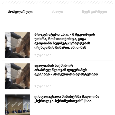
პოპულარული
ახალი
ჩვენ გირჩევთ
პროკურატურა: „ნ. ი. - მ მეგობრებს
უთხრა, რომ თითქოსდა, გიგა
ავალიანი ზედმეტ ყურადღებას
იჩენდა მის მიმართ. ამით მან
ალექსანდრე გაბაშვილი წააქეზა,
2 დღის წინ
თავს დასხმოდა გიგა ავალიანს“
ავალიანის საქმის ორ
არასრულწლოვან ფიგურანტს
აკავებენ - პროკურორი ადასტურებს
3 დღის წინ
ვის გადაუხადა მინისტრმა მადლობა
„სქროლვა-სქრინვისთვის“ | სია