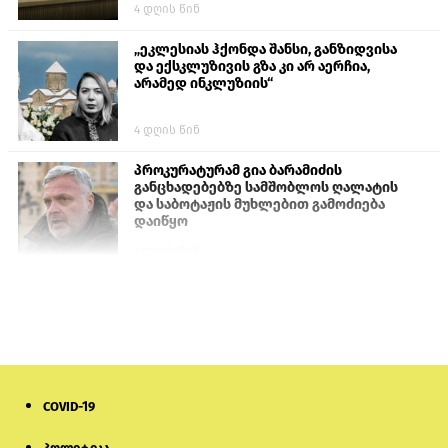
4 დღის წინ
„ეკლესიას ჰქონდა შანსი, განზიდვისა
და ექსკლუზივის გზა კი არ აერჩია,
არამედ ინკლუზიის“
4 დღის წინ
პროკურატურამ გია ბარამიძის
განცხადებებზე სამშობლოს ღალატის
და საბოტაჟის მუხლებით გამოძიება
დაიწყო
1 დღის წინ
თურქეთის პარლამენტის წევრები
ანკარას აფხაზური პასპორტების
აღიარებისკენ მოუწოდებენ
1 დღის წინ
COVID-19
ნიკოლ ფაშინიანის ცოლს, ანნა
აკობიანს მოკვლით დაემუქრნენ —
სომხეთში გამოძიება დაიწყო