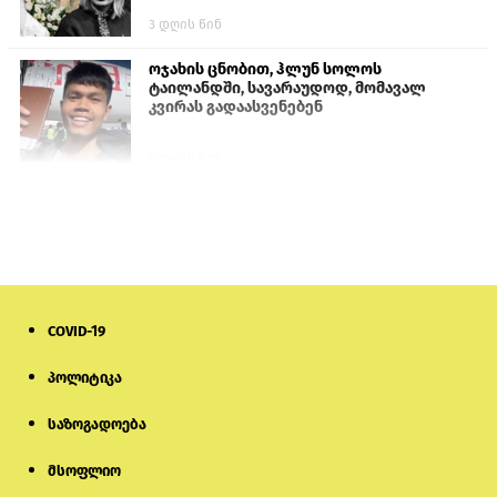
3 დღის წინ
ოჯახის ცნობით, ჰლუნ სოლოს
ტაილანდში, სავარაუდოდ, მომავალ
კვირას გადაასვენებენ
6 დღის წინ
პროკურატურამ გია ბარამიძის
განცხადებებზე სამშობლოს ღალატის
და საბოტაჟის მუხლებით გამოძიება
დაიწყო
17 საათის წინ
COVID-19
მიქანაძე: სტუდენტი მობილობით
კერძო უნივერსიტეტში თუ გადადის,
დაფინანსება აღარ ექნება
პოლიტიკა
საზოგადოება
6 დღის წინ
მსოფლიო
ნიკოლ ფაშინიანის ცოლს, ანნა
აკობიანს მოკვლით დაემუქრნენ —