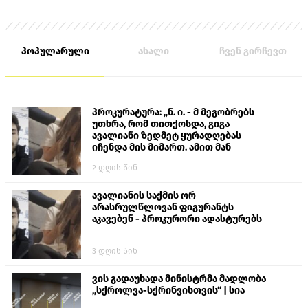
პოპულარული
ახალი
ჩვენ გირჩევთ
პროკურატურა: „ნ. ი. - მ მეგობრებს
უთხრა, რომ თითქოსდა, გიგა
ავალიანი ზედმეტ ყურადღებას
იჩენდა მის მიმართ. ამით მან
ალექსანდრე გაბაშვილი წააქეზა,
2 დღის წინ
თავს დასხმოდა გიგა ავალიანს“
ავალიანის საქმის ორ
არასრულწლოვან ფიგურანტს
აკავებენ - პროკურორი ადასტურებს
3 დღის წინ
ვის გადაუხადა მინისტრმა მადლობა
„სქროლვა-სქრინვისთვის“ | სია