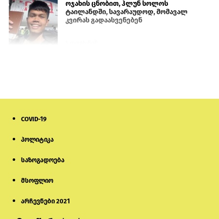
ოჯახის ცნობით, ჰლუნ სოლოს
ტაილანდში, სავარაუდოდ, მომავალ
კვირას გადაასვენებენ
5 დღის წინ
სემეკმა ელექტროენერგიის სრულ
გათიშვაზე პირველადი შეფასება
წარადგინა
6 დღის წინ
COVID-19
მიქანაძე: სტუდენტი მობილობით
კერძო უნივერსიტეტში თუ გადადის,
დაფინანსება აღარ ექნება
პოლიტიკა
საზოგადოება
6 დღის წინ
მსოფლიო
პროკურატურამ გია ბარამიძის
განცხადებებზე სამშობლოს ღალატის
და საბოტაჟის მუხლებით გამოძიება
არჩევნები 2021
დაიწყო