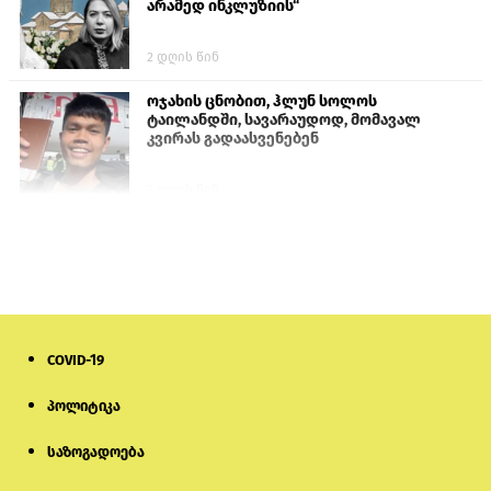
არამედ ინკლუზიის“
2 დღის წინ
ოჯახის ცნობით, ჰლუნ სოლოს
ტაილანდში, სავარაუდოდ, მომავალ
კვირას გადაასვენებენ
5 დღის წინ
სემეკმა ელექტროენერგიის სრულ
გათიშვაზე პირველადი შეფასება
წარადგინა
6 დღის წინ
COVID-19
მიქანაძე: სტუდენტი მობილობით
კერძო უნივერსიტეტში თუ გადადის,
დაფინანსება აღარ ექნება
პოლიტიკა
საზოგადოება
5 დღის წინ