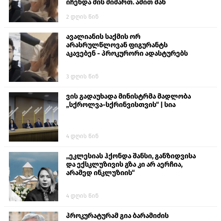
იჩენდა მის მიმართ. ამით მან
ალექსანდრე გაბაშვილი წააქეზა,
2 დღის წინ
თავს დასხმოდა გიგა ავალიანს“
ავალიანის საქმის ორ
არასრულწლოვან ფიგურანტს
აკავებენ - პროკურორი ადასტურებს
3 დღის წინ
ვის გადაუხადა მინისტრმა მადლობა
„სქროლვა-სქრინვისთვის“ | სია
4 დღის წინ
„ეკლესიას ჰქონდა შანსი, განზიდვისა
და ექსკლუზივის გზა კი არ აერჩია,
არამედ ინკლუზიის“
4 დღის წინ
პროკურატურამ გია ბარამიძის