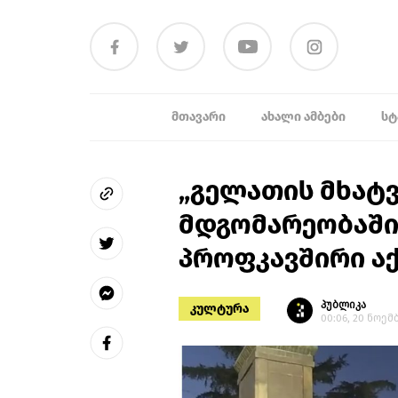
ᲛᲗᲐᲕᲐᲠᲘ
ᲐᲮᲐᲚᲘ ᲐᲛᲑᲔᲑᲘ
ᲡᲢ
„გელათის მხატ
მდგომარეობაშია
პროფკავშირი აქ
პუბლიკა
კულტურა
00:06, 20 ნოემ