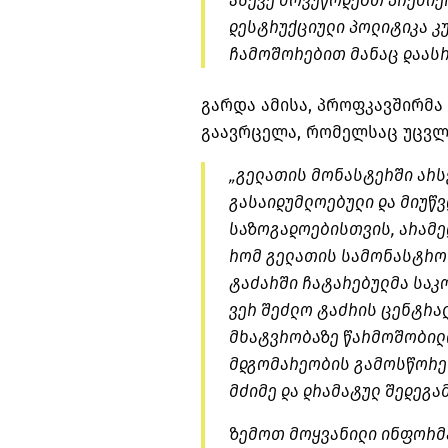
ასევე მოვუწოდებთ პრემიერ
დესტრუქციული პოლიტიკა კ
ჩამოშორებით მანაც დაასრუ
გარდა ამისა, პროფკავშირმა
გაავრცელა, რომელსაც უცვ
„გელათის მონასტერში არს
გასაიდუმლოებული და მიუწ
საზოგადოებისთვის, არამედ
რომ გელათის სამონასტრო
ტაძარში ჩატარებულმა სა
ვერ შეძლო ტაძრის ცენტრალ
მხატვრობაზე წარმოშობილი
მდგომარეობის გამოსწორება
მძიმე და დრამატულ შედეგა
ზემოთ მოყვანილი ინფორმა