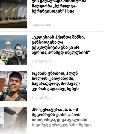
ვის გადაუხადა მინისტრმა
მადლობა „სქროლვა-
სქრინვისთვის“ | სია
1 დღის წინ
„ეკლესიას ჰქონდა შანსი,
განზიდვისა და
ექსკლუზივის გზა კი არ
აერჩია, არამედ ინკლუზიის“
2 დღის წინ
ოჯახის ცნობით, ჰლუნ
სოლოს ტაილანდში,
სავარაუდოდ, მომავალ
კვირას გადაასვენებენ
5 დღის წინ
პროკურატურა: „ნ. ი. - მ
მეგობრებს უთხრა, რომ
თითქოსდა, გიგა ავალიანი
ზედმეტ ყურადღებას იჩენდა
მის მიმართ. ამით მან
2 საათის წინ