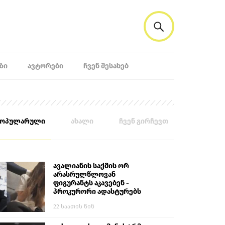
ᲖᲘ
ᲐᲕᲢᲝᲠᲔᲑᲘ
ᲩᲕᲔᲜ ᲨᲔᲡᲐᲮᲔᲑ
პოპულარული
ახალი
ჩვენ გირჩევთ
ავალიანის საქმის ორ
არასრულწლოვან
ფიგურანტს აკავებენ -
პროკურორი ადასტურებს
22 საათის წინ