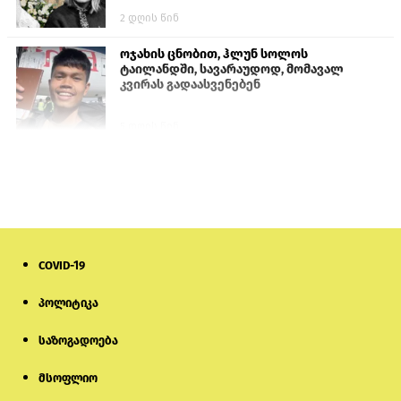
2 დღის წინ
ოჯახის ცნობით, ჰლუნ სოლოს
ტაილანდში, სავარაუდოდ, მომავალ
კვირას გადაასვენებენ
5 დღის წინ
პროკურატურამ გია ბარამიძის
განცხადებებზე სამშობლოს ღალატის
და საბოტაჟის მუხლებით გამოძიება
დაიწყო
7 საათის წინ
COVID-19
მიქანაძე: სტუდენტი მობილობით
კერძო უნივერსიტეტში თუ გადადის,
დაფინანსება აღარ ექნება
პოლიტიკა
საზოგადოება
6 დღის წინ
მსოფლიო
ნიკოლ ფაშინიანის ცოლს, ანნა
აკობიანს მოკვლით დაემუქრნენ —