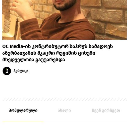
OC Media-ის კონტრიბუტორ ბაჰრუზ სამადოვს
აზერბაიჯანის მკაცრი რეჟიმის ციხეში
მხედველობა გაუუარესდა
პუბლიკა
პოპულარული
ახალი
ჩვენ გირჩევთ