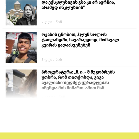
და ექსკლუზივის გზა კი არ აერჩია,
არამედ ინკლუზიის“
2 დღის წინ
ოჯახის ცნობით, ჰლუნ სოლოს
ტაილანდში, სავარაუდოდ, მომავალ
კვირას გადაასვენებენ
5 დღის წინ
პროკურატურა: „ნ. ი. - მ მეგობრებს
უთხრა, რომ თითქოსდა, გიგა
ავალიანი ზედმეტ ყურადღებას
იჩენდა მის მიმართ. ამით მან
ალექსანდრე გაბაშვილი წააქეზა,
2 საათის წინ
თავს დასხმოდა გიგა ავალიანს“
სემეკმა ელექტროენერგიის სრულ
გათიშვაზე პირველადი შეფასება
წარადგინა
6 დღის წინ