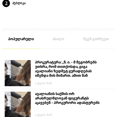
პუბლიკა
პოპულარული
ახალი
ჩვენ გირჩევთ
პროკურატურა: „ნ. ი. - მ მეგობრებს
უთხრა, რომ თითქოსდა, გიგა
ავალიანი ზედმეტ ყურადღებას
იჩენდა მის მიმართ. ამით მან
ალექსანდრე გაბაშვილი წააქეზა,
1 დღის წინ
თავს დასხმოდა გიგა ავალიანს“
ავალიანის საქმის ორ
არასრულწლოვან ფიგურანტს
აკავებენ - პროკურორი ადასტურებს
2 დღის წინ