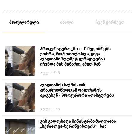
პოპულარული
ახალი
ჩვენ გირჩევთ
პროკურატურა: „ნ. ი. - მ მეგობრებს
უთხრა, რომ თითქოსდა, გიგა
ავალიანი ზედმეტ ყურადღებას
იჩენდა მის მიმართ. ამით მან
ალექსანდრე გაბაშვილი წააქეზა,
2 დღის წინ
თავს დასხმოდა გიგა ავალიანს“
ავალიანის საქმის ორ
არასრულწლოვან ფიგურანტს
აკავებენ - პროკურორი ადასტურებს
3 დღის წინ
ვის გადაუხადა მინისტრმა მადლობა
„სქროლვა-სქრინვისთვის“ | სია