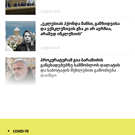
4 დღის წინ
„ეკლესიას ჰქონდა შანსი, განზიდვისა
და ექსკლუზივის გზა კი არ აერჩია,
არამედ ინკლუზიის“
4 დღის წინ
პროკურატურამ გია ბარამიძის
განცხადებებზე სამშობლოს ღალატის
და საბოტაჟის მუხლებით გამოძიება
დაიწყო
2 დღის წინ
თურქეთის პარლამენტის წევრები
ანკარას აფხაზური პასპორტების
აღიარებისკენ მოუწოდებენ
1 დღის წინ
COVID-19
ნიკოლ ფაშინიანის ცოლს, ანნა