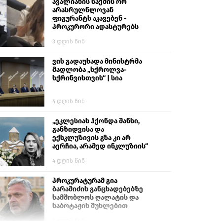
გიგა ავალიანს“
ავალიანის საქმის ორ
არასრულწლოვან
ფიგურანტს აკავებენ -
პროკურორი ადასტურებს
3 დღის წინ
ვის გადაუხადა მინისტრმა
მადლობა „სქროლვა-
სქრინვისთვის“ | სია
4 დღის წინ
„ეკლესიას ჰქონდა შანსი,
განზიდვისა და
ექსკლუზივის გზა კი არ
აერჩია, არამედ ინკლუზიის“
4 დღის წინ
პროკურატურამ გია
ბარამიძის განცხადებებზე
სამშობლოს ღალატის და
საბოტაჟის მუხლებით
გამოძიება დაიწყო
2 დღის წინ