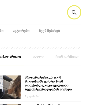
ᲖᲘ
ᲐᲕᲢᲝᲠᲔᲑᲘ
ᲩᲕᲔᲜ ᲨᲔᲡᲐᲮᲔᲑ
პოპულარული
ახალი
ჩვენ გირჩევთ
პროკურატურა: „ნ. ი. - მ
მეგობრებს უთხრა, რომ
თითქოსდა, გიგა ავალიანი
ზედმეტ ყურადღებას იჩენდა
მის მიმართ. ამით მან
2 დღის წინ
ალექსანდრე გაბაშვილი
წააქეზა, თავს დასხმოდა