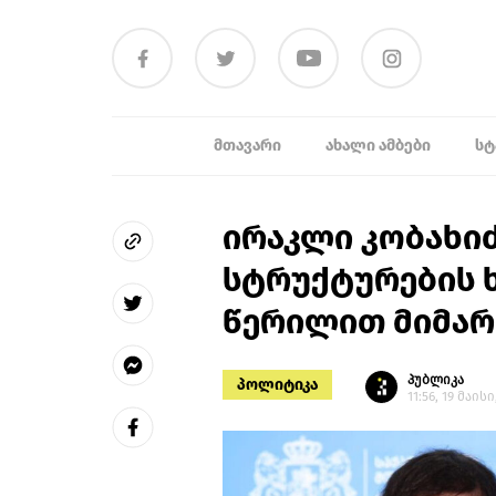
ᲛᲗᲐᲕᲐᲠᲘ
ᲐᲮᲐᲚᲘ ᲐᲛᲑᲔᲑᲘ
ᲡᲢ
ირაკლი კობახი
სტრუქტურების 
წერილით მიმარ
პუბლიკა
პოლიტიკა
11:56, 19 მაისი