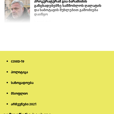
პროკურატურამ გია ბარამიძის
განცხადებებზე სამშობლოს ღალატის
და საბოტაჟის მუხლებით გამოძიება
დაიწყო
2 დღის წინ
თურქეთის პარლამენტის წევრები
ანკარას აფხაზური პასპორტების
აღიარებისკენ მოუწოდებენ
1 დღის წინ
COVID-19
მონიტორი: პირები, რომლებიც
თაღლითურ ქოლცენტრში
მუშაობდნენ, სავარაუდოდ, ისევ
პოლიტიკა
აგრძელებენ დანაშაულებრივ
საქმიანობას
საზოგადოება
5 დღის წინ
მსოფლიო
რას ამბობს საქმის პროკურორი
არასრულწლოვნებისთვის
პატიმრობის შეფარდებაზე
არჩევნები 2021