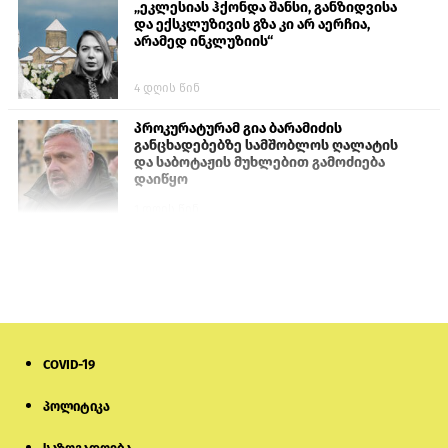
„ეკლესიას ჰქონდა შანსი, განზიდვისა
და ექსკლუზივის გზა კი არ აერჩია,
არამედ ინკლუზიის“
4 დღის წინ
პროკურატურამ გია ბარამიძის
განცხადებებზე სამშობლოს ღალატის
და საბოტაჟის მუხლებით გამოძიება
დაიწყო
1 დღის წინ
თურქეთის პარლამენტის წევრები
ანკარას აფხაზური პასპორტების
აღიარებისკენ მოუწოდებენ
1 დღის წინ
COVID-19
ნიკოლ ფაშინიანის ცოლს, ანნა
აკობიანს მოკვლით დაემუქრნენ —
სომხეთში გამოძიება დაიწყო
პოლიტიკა