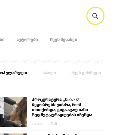
ᲖᲘ
ᲐᲕᲢᲝᲠᲔᲑᲘ
ᲩᲕᲔᲜ ᲨᲔᲡᲐᲮᲔᲑ
პოპულარული
ახალი
ჩვენ გირჩევთ
პროკურატურა: „ნ. ი. - მ
მეგობრებს უთხრა, რომ
თითქოსდა, გიგა ავალიანი
ზედმეტ ყურადღებას იჩენდა
მის მიმართ. ამით მან
20 საათის წინ
ალექსანდრე გაბაშვილი
წააქეზა, თავს დასხმოდა