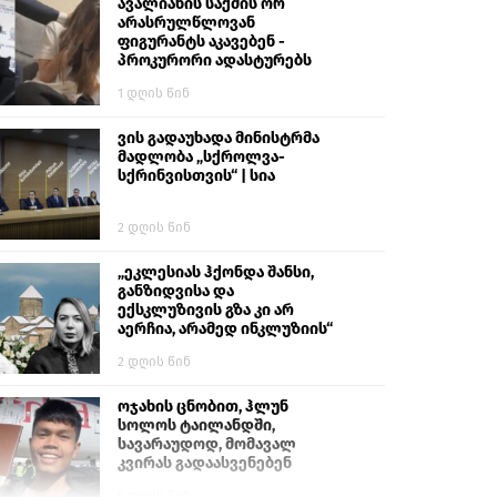
გიგა ავალიანს“
ავალიანის საქმის ორ
არასრულწლოვან
ფიგურანტს აკავებენ -
პროკურორი ადასტურებს
1 დღის წინ
ვის გადაუხადა მინისტრმა
მადლობა „სქროლვა-
სქრინვისთვის“ | სია
2 დღის წინ
„ეკლესიას ჰქონდა შანსი,
განზიდვისა და
ექსკლუზივის გზა კი არ
აერჩია, არამედ ინკლუზიის“
2 დღის წინ
ოჯახის ცნობით, ჰლუნ
სოლოს ტაილანდში,
სავარაუდოდ, მომავალ
კვირას გადაასვენებენ
5 დღის წინ