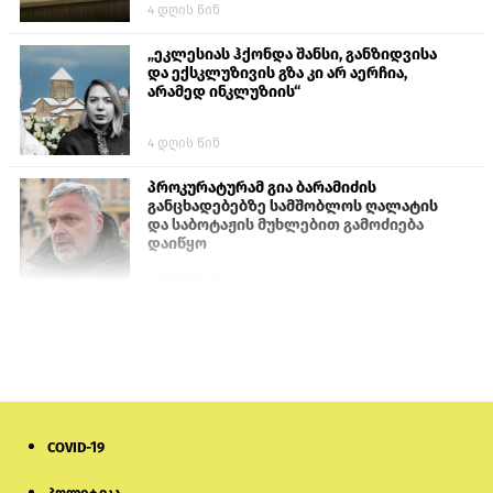
4 დღის წინ
„ეკლესიას ჰქონდა შანსი, განზიდვისა
და ექსკლუზივის გზა კი არ აერჩია,
არამედ ინკლუზიის“
4 დღის წინ
პროკურატურამ გია ბარამიძის
განცხადებებზე სამშობლოს ღალატის
და საბოტაჟის მუხლებით გამოძიება
დაიწყო
1 დღის წინ
თურქეთის პარლამენტის წევრები
ანკარას აფხაზური პასპორტების
აღიარებისკენ მოუწოდებენ
1 დღის წინ
COVID-19
ნიკოლ ფაშინიანის ცოლს, ანნა
აკობიანს მოკვლით დაემუქრნენ —
სომხეთში გამოძიება დაიწყო