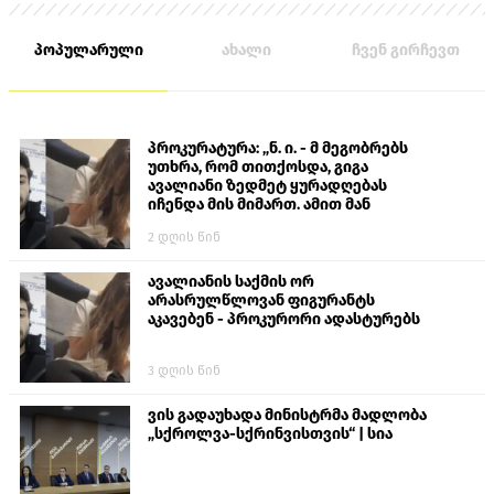
პოპულარული
ახალი
ჩვენ გირჩევთ
პროკურატურა: „ნ. ი. - მ მეგობრებს
უთხრა, რომ თითქოსდა, გიგა
ავალიანი ზედმეტ ყურადღებას
იჩენდა მის მიმართ. ამით მან
ალექსანდრე გაბაშვილი წააქეზა,
2 დღის წინ
თავს დასხმოდა გიგა ავალიანს“
ავალიანის საქმის ორ
არასრულწლოვან ფიგურანტს
აკავებენ - პროკურორი ადასტურებს
3 დღის წინ
ვის გადაუხადა მინისტრმა მადლობა
„სქროლვა-სქრინვისთვის“ | სია