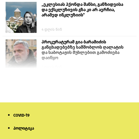
„ეკლესიას ჰქონდა შანსი, განზიდვისა
და ექსკლუზივის გზა კი არ აერჩია,
არამედ ინკლუზიის“
4 დღის წინ
პროკურატურამ გია ბარამიძის
განცხადებებზე სამშობლოს ღალატის
და საბოტაჟის მუხლებით გამოძიება
დაიწყო
1 დღის წინ
თურქეთის პარლამენტის წევრები
ანკარას აფხაზური პასპორტების
აღიარებისკენ მოუწოდებენ
1 დღის წინ
COVID-19
ნიკოლ ფაშინიანის ცოლს, ანნა
აკობიანს მოკვლით დაემუქრნენ —
სომხეთში გამოძიება დაიწყო
პოლიტიკა