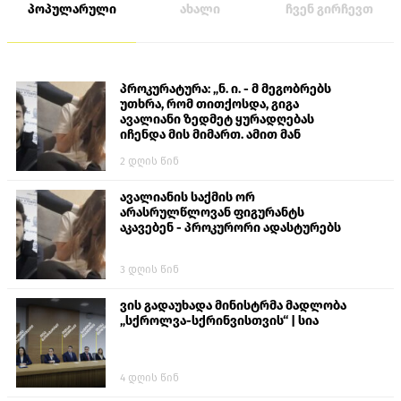
პოპულარული
ახალი
ჩვენ გირჩევთ
პროკურატურა: „ნ. ი. - მ მეგობრებს
უთხრა, რომ თითქოსდა, გიგა
ავალიანი ზედმეტ ყურადღებას
იჩენდა მის მიმართ. ამით მან
ალექსანდრე გაბაშვილი წააქეზა,
2 დღის წინ
თავს დასხმოდა გიგა ავალიანს“
ავალიანის საქმის ორ
არასრულწლოვან ფიგურანტს
აკავებენ - პროკურორი ადასტურებს
3 დღის წინ
ვის გადაუხადა მინისტრმა მადლობა
„სქროლვა-სქრინვისთვის“ | სია
4 დღის წინ