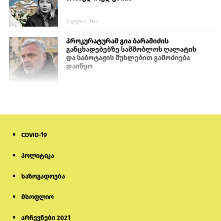
4 დღის წინ
პროკურატურამ გია ბარამიძის
განცხადებებზე სამშობლოს ღალატის
და საბოტაჟის მუხლებით გამოძიება
დაიწყო
2 დღის წინ
თურქეთის პარლამენტის წევრები
ანკარას აფხაზური პასპორტების
აღიარებისკენ მოუწოდებენ
COVID-19
1 დღის წინ
პოლიტიკა
მონიტორი: პირები, რომლებიც
თაღლითურ ქოლცენტრში
საზოგადოება
მუშაობდნენ, სავარაუდოდ, ისევ
აგრძელებენ დანაშაულებრივ
საქმიანობას
მსოფლიო
4 დღის წინ
არჩევნები 2021
რას ამბობს საქმის პროკურორი