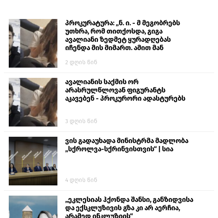
პროკურატურა: „ნ. ი. - მ მეგობრებს
უთხრა, რომ თითქოსდა, გიგა
ავალიანი ზედმეტ ყურადღებას
იჩენდა მის მიმართ. ამით მან
ალექსანდრე გაბაშვილი წააქეზა,
2 დღის წინ
თავს დასხმოდა გიგა ავალიანს“
ავალიანის საქმის ორ
არასრულწლოვან ფიგურანტს
აკავებენ - პროკურორი ადასტურებს
3 დღის წინ
ვის გადაუხადა მინისტრმა მადლობა
„სქროლვა-სქრინვისთვის“ | სია
4 დღის წინ
„ეკლესიას ჰქონდა შანსი, განზიდვისა
და ექსკლუზივის გზა კი არ აერჩია,
არამედ ინკლუზიის“