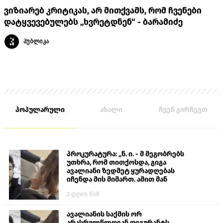
ვიზიარებ კრიტიკას, არ მითქვამს, რომ ჩვენები
დატყვევებულებს „ხვრეტდნენ“ - ბარამიძე
პუბლიკა
პოპულარული
ახალი
ჩვენ გირჩევთ
პროკურატურა: „ნ. ი. - მ მეგობრებს
უთხრა, რომ თითქოსდა, გიგა
ავალიანი ზედმეტ ყურადღებას
იჩენდა მის მიმართ. ამით მან
ალექსანდრე გაბაშვილი წააქეზა,
2 დღის წინ
თავს დასხმოდა გიგა ავალიანს“
ავალიანის საქმის ორ
არასრულწლოვან ფიგურანტს