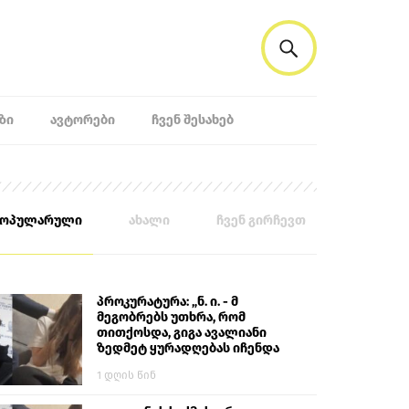
ᲖᲘ
ᲐᲕᲢᲝᲠᲔᲑᲘ
ᲩᲕᲔᲜ ᲨᲔᲡᲐᲮᲔᲑ
პოპულარული
ახალი
ჩვენ გირჩევთ
პროკურატურა: „ნ. ი. - მ
მეგობრებს უთხრა, რომ
თითქოსდა, გიგა ავალიანი
ზედმეტ ყურადღებას იჩენდა
მის მიმართ. ამით მან
1 დღის წინ
ალექსანდრე გაბაშვილი
წააქეზა, თავს დასხმოდა