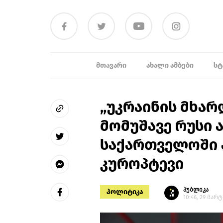
ᲛᲗᲐᲕᲐᲠᲘ
ᲐᲮᲐᲚᲘ ᲐᲛᲑᲔᲑᲘ
ᲡᲢ
„უკრაინის მხარ
მომუშავე რუსი 
საქართველოში ა
კუროპტევი
პუბლიკა
პოლიტიკა
10:46, 29 მარტ