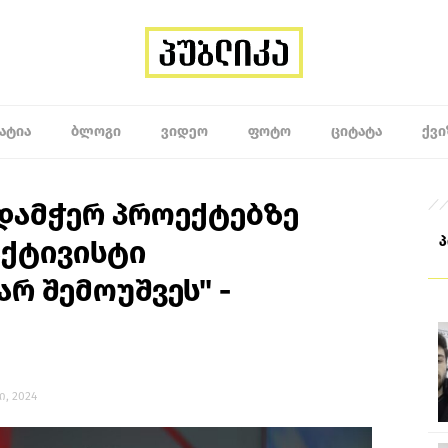
ᲐᲢᲘᲐ
ᲑᲚᲝᲒᲘ
ᲕᲘᲓᲔᲝ
ᲤᲝᲢᲝ
ᲪᲘᲢᲐᲢᲐ
ᲥᲕᲘ
დამჭერ პროექტებზე
აქტივისტი
რ შემოუშვეს" -
ი, 2024