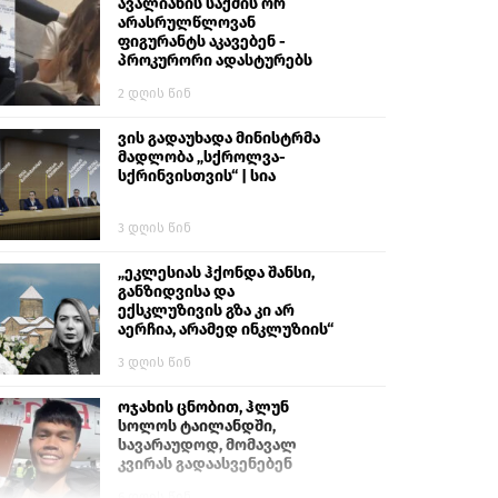
გიგა ავალიანს“
ავალიანის საქმის ორ
არასრულწლოვან
ფიგურანტს აკავებენ -
პროკურორი ადასტურებს
2 დღის წინ
ვის გადაუხადა მინისტრმა
მადლობა „სქროლვა-
სქრინვისთვის“ | სია
3 დღის წინ
„ეკლესიას ჰქონდა შანსი,
განზიდვისა და
ექსკლუზივის გზა კი არ
აერჩია, არამედ ინკლუზიის“
3 დღის წინ
ოჯახის ცნობით, ჰლუნ
სოლოს ტაილანდში,
სავარაუდოდ, მომავალ
კვირას გადაასვენებენ
6 დღის წინ