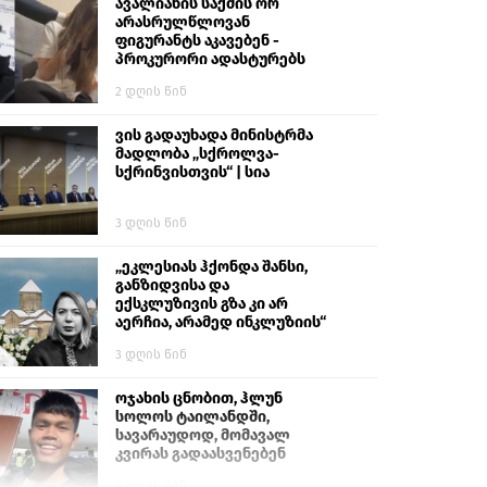
გიგა ავალიანს“
ავალიანის საქმის ორ
არასრულწლოვან
ფიგურანტს აკავებენ -
პროკურორი ადასტურებს
2 დღის წინ
ვის გადაუხადა მინისტრმა
მადლობა „სქროლვა-
სქრინვისთვის“ | სია
3 დღის წინ
„ეკლესიას ჰქონდა შანსი,
განზიდვისა და
ექსკლუზივის გზა კი არ
აერჩია, არამედ ინკლუზიის“
3 დღის წინ
ოჯახის ცნობით, ჰლუნ
სოლოს ტაილანდში,
სავარაუდოდ, მომავალ
კვირას გადაასვენებენ
6 დღის წინ