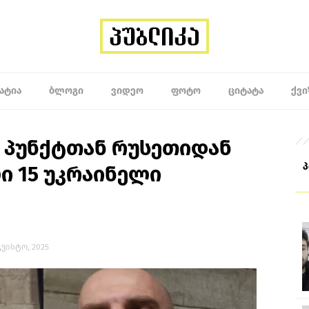
ᲐᲢᲘᲐ
ᲑᲚᲝᲒᲘ
ᲕᲘᲓᲔᲝ
ᲤᲝᲢᲝ
ᲪᲘᲢᲐᲢᲐ
ᲥᲕᲘ
ბ პუნქტთან რუსეთიდან
 15 უკრაინელი
აგვისტო, 2025