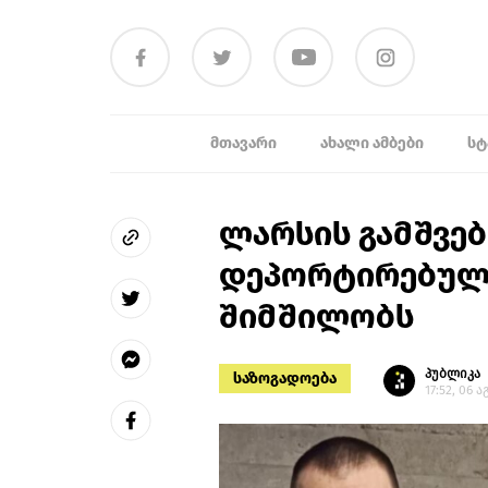
ᲛᲗᲐᲕᲐᲠᲘ
ᲐᲮᲐᲚᲘ ᲐᲛᲑᲔᲑᲘ
ᲡᲢ
ლარსის გამშვე
დეპორტირებული
შიმშილობს
პუბლიკა
საზოგადოება
17:52, 06 