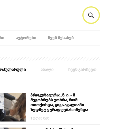
ᲖᲘ
ᲐᲕᲢᲝᲠᲔᲑᲘ
ᲩᲕᲔᲜ ᲨᲔᲡᲐᲮᲔᲑ
პოპულარული
ახალი
ჩვენ გირჩევთ
პროკურატურა: „ნ. ი. - მ
მეგობრებს უთხრა, რომ
თითქოსდა, გიგა ავალიანი
ზედმეტ ყურადღებას იჩენდა
მის მიმართ. ამით მან
1 დღის წინ
ალექსანდრე გაბაშვილი
წააქეზა, თავს დასხმოდა