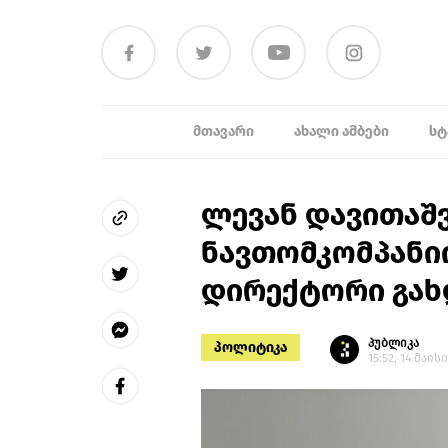
ᲛᲗᲐᲕᲐᲠᲘ
ᲐᲮᲐᲚᲘ ᲐᲛᲑᲔᲑᲘ
ᲡᲢ
ლევან დავითაშ
ნავთომკომპანი
დირექტორი გახ
პუბლიკა
პოლიტიკა
15:52, 14 მაისი