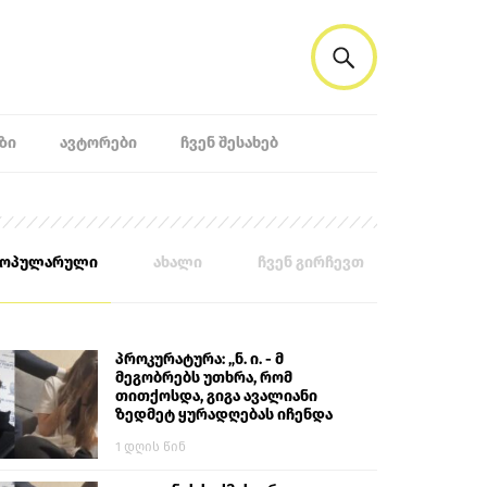
ᲖᲘ
ᲐᲕᲢᲝᲠᲔᲑᲘ
ᲩᲕᲔᲜ ᲨᲔᲡᲐᲮᲔᲑ
პოპულარული
ახალი
ჩვენ გირჩევთ
პროკურატურა: „ნ. ი. - მ
მეგობრებს უთხრა, რომ
თითქოსდა, გიგა ავალიანი
ზედმეტ ყურადღებას იჩენდა
მის მიმართ. ამით მან
1 დღის წინ
ალექსანდრე გაბაშვილი
წააქეზა, თავს დასხმოდა