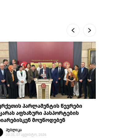
ურქეთის პარლამენტის წევრები
OC Media
კარას აფხაზური პასპორტების
სამადოვს
იარებისკენ მოუწოდებენ
რეჟიმის 
მხედველ
პუბლიკა
20:35, 07 აგვისტო, 2026
პუბლი