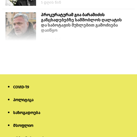
5 დღის წინ
პროკურატურამ გია ბარამიძის
განცხადებებზე სამშობლოს ღალატის
და საბოტაჟის მუხლებით გამოძიება
დაიწყო
3 დღის წინ
თურქეთის პარლამენტის წევრები
ანკარას აფხაზური პასპორტების
აღიარებისკენ მოუწოდებენ
2 დღის წინ
COVID-19
მონიტორი: პირები, რომლებიც
თაღლითურ ქოლცენტრში
მუშაობდნენ, სავარაუდოდ, ისევ
პოლიტიკა
აგრძელებენ დანაშაულებრივ
საქმიანობას
საზოგადოება
5 დღის წინ
მსოფლიო
რას ამბობს საქმის პროკურორი
არასრულწლოვნებისთვის
პატიმრობის შეფარდებაზე