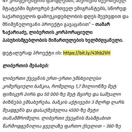
NY კონფერენციის ფარგლებში, ამერიკის შეერთებულ
შტატებში მცხოვრებ ქართველ ემიგრანტებს, სწორედ
საქართველოს დამოუკიდებლობის დღეს შევხვდით და
მნიშვნელოვანი პროექტი გავაცანით” –
თამარ
ზაქარიაძე, ლიბერთის კორპორაციული
პასუხისმგებლობის მიმართულების ხელმძღვანელი.
დეტალურად
პროექტი
იხ
:
https://bit.ly/43hb2VH
ლიბერთის
შესახებ:
ლიბერთი
ქვეყნის
ერთ
–
ერთი
უმსხვილესი
კომერციული
ბანკია
,
რომელიც
1,7
მილიონზე
მეტ
ფიზიკურ
პირს
და
50 000-
ზე
მეტ
მცირე
და
საშუალო
ბიზნესს
ემსახურება
.
ბანკის
აქტივები
3
მლრდ
ლარს
შეადგენს
და
დასაქმებულია
4500-
ზე
მეტი
თანამშრომელი
.
ლიბერთი
ქვეყნის
მასშტაბით
წარმოდგენილია
ყველაზე
ფართო
ქსელით
– 360-
ზე