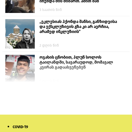
იჩენდა მის მიმართ. ამით მან
ალექსანდრე გაბაშვილი წააქეზა,
3 საათის წინ
თავს დასხმოდა გიგა ავალიანს“
„ეკლესიას ჰქონდა შანსი, განზიდვისა
და ექსკლუზივის გზა კი არ აერჩია,
არამედ ინკლუზიის“
2 დღის წინ
ოჯახის ცნობით, ჰლუნ სოლოს
ტაილანდში, სავარაუდოდ, მომავალ
კვირას გადაასვენებენ
5 დღის წინ
სემეკმა ელექტროენერგიის სრულ
გათიშვაზე პირველადი შეფასება
წარადგინა
6 დღის წინ
COVID-19
მიქანაძე: სტუდენტი მობილობით