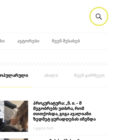
ᲖᲘ
ᲐᲕᲢᲝᲠᲔᲑᲘ
ᲩᲕᲔᲜ ᲨᲔᲡᲐᲮᲔᲑ
პოპულარული
ახალი
ჩვენ გირჩევთ
პროკურატურა: „ნ. ი. - მ
მეგობრებს უთხრა, რომ
თითქოსდა, გიგა ავალიანი
ზედმეტ ყურადღებას იჩენდა
მის მიმართ. ამით მან
1 დღის წინ
ალექსანდრე გაბაშვილი
წააქეზა, თავს დასხმოდა