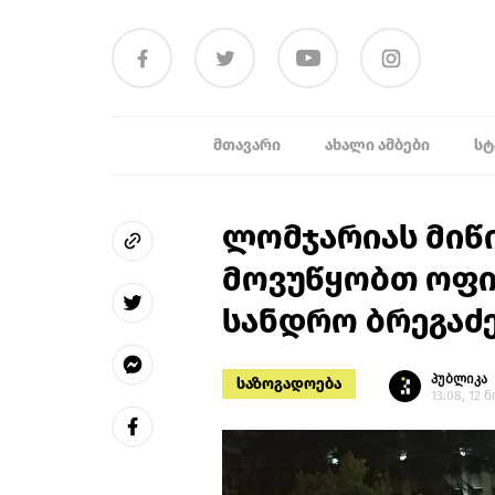
ᲛᲗᲐᲕᲐᲠᲘ
ᲐᲮᲐᲚᲘ ᲐᲛᲑᲔᲑᲘ
ᲡᲢ
ლომჯარიას მიწ
მოვუწყობთ ოფი
სანდრო ბრეგაძ
პუბლიკა
საზოგადოება
13:08, 12 