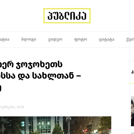
ᲐᲢᲘᲐ
ᲑᲚᲝᲒᲘ
ᲕᲘᲓᲔᲝ
ᲤᲝᲢᲝ
ᲪᲘᲢᲐᲢᲐ
ᲥᲕᲘ
იერ ჯოჯოხეთს
სსა და სახლთან –
ე
ნოემბერი, 2019