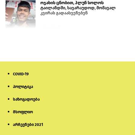
ოჯახის ცნობით, ჰლუნ სოლოს
ტაილანდში, სავარაუდოდ, მომავალ
კვირას გადაასვენებენ
4 დღის წინ
ისტორიაში პირველად სომხეთის
კათოლიკოსი სასამართლოს წინაშე
წარსდგება
6 დღის წინ
COVID-19
სემეკმა ელექტროენერგიის სრულ
გათიშვაზე პირველადი შეფასება
წარადგინა
პოლიტიკა
საზოგადოება
5 დღის წინ
მსოფლიო
მიქანაძე: სტუდენტი მობილობით
კერძო უნივერსიტეტში თუ გადადის,
დაფინანსება აღარ ექნება
არჩევნები 2021