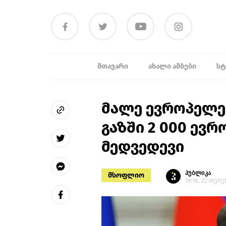
ᲛᲗᲐᲕᲐᲠᲘ
ᲐᲮᲐᲚᲘ ᲐᲛᲑᲔᲑᲘ
ᲡᲢ
მალე ევროპელებ
გაზში 2 000 ევრ
მედვედევი
პუბლიკა
მსოფლიო
19:18, 22 თებ