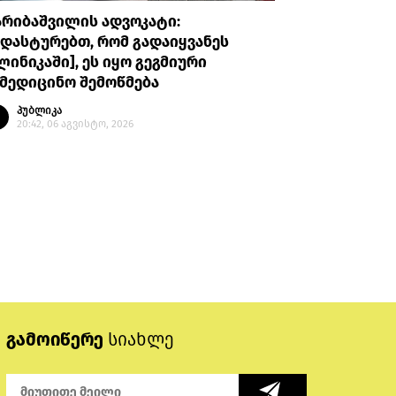
არიბაშვილის ადვოკატი:
პროკურატუ
დასტურებთ, რომ გადაიყვანეს
უთხრა, რ
ლინიკაში], ეს იყო გეგმიური
ავალიანი
მედიცინო შემოწმება
მის მიმა
გაბაშვილ
პუბლიკა
გიგა ავა
20:42, 06 აგვისტო, 2026
პუბლი
20:08, 
გამოიწერე
სიახლე