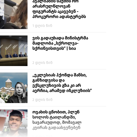
გიგა ავალიანს“
ავალიანის საქმის ორ
არასრულწლოვან
ფიგურანტს აკავებენ -
პროკურორი ადასტურებს
1 დღის წინ
ვის გადაუხადა მინისტრმა
მადლობა „სქროლვა-
სქრინვისთვის“ | სია
2 დღის წინ
„ეკლესიას ჰქონდა შანსი,
განზიდვისა და
ექსკლუზივის გზა კი არ
აერჩია, არამედ ინკლუზიის“
2 დღის წინ
ოჯახის ცნობით, ჰლუნ
სოლოს ტაილანდში,
სავარაუდოდ, მომავალ
კვირას გადაასვენებენ
5 დღის წინ