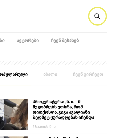
ᲖᲘ
ᲐᲕᲢᲝᲠᲔᲑᲘ
ᲩᲕᲔᲜ ᲨᲔᲡᲐᲮᲔᲑ
პოპულარული
ახალი
ჩვენ გირჩევთ
პროკურატურა: „ნ. ი. - მ
მეგობრებს უთხრა, რომ
თითქოსდა, გიგა ავალიანი
ზედმეტ ყურადღებას იჩენდა
მის მიმართ. ამით მან
7 საათის წინ
ალექსანდრე გაბაშვილი
წააქეზა, თავს დასხმოდა