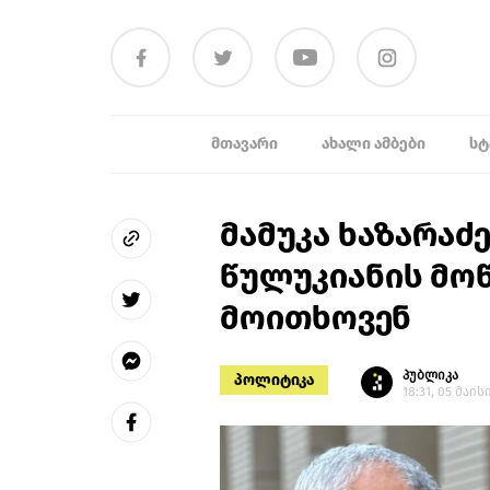
ᲛᲗᲐᲕᲐᲠᲘ
ᲐᲮᲐᲚᲘ ᲐᲛᲑᲔᲑᲘ
ᲡᲢ
მამუკა ხაზარაძ
წულუკიანის მოწ
მოითხოვენ
პუბლიკა
პოლიტიკა
18:31, 05 მაის