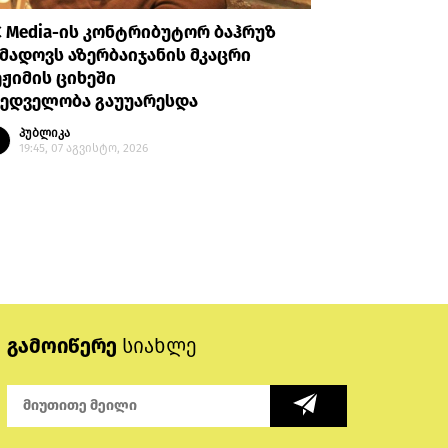
 Media-ის კონტრიბუტორ ბაჰრუზ
დე ფაქტო
მადოვს აზერბაიჯანის მკაცრი
გია ბარა
ჟიმის ციხეში
გადაწყვ
ხედველობა გაუუარესდა
პოლიტიკ
პუბლიკა
პუბლი
19:45, 07 აგვისტო, 2026
19:37, 
გამოიწერე
სიახლე