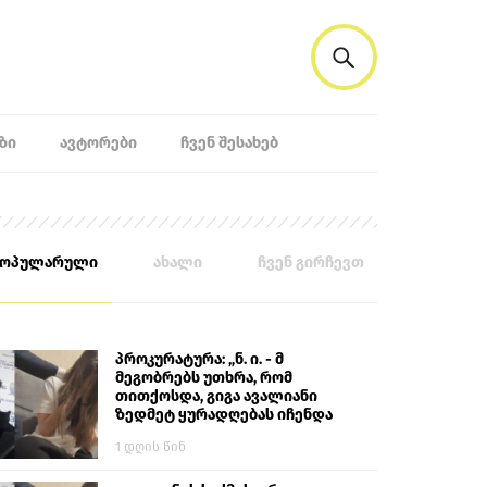
ᲖᲘ
ᲐᲕᲢᲝᲠᲔᲑᲘ
ᲩᲕᲔᲜ ᲨᲔᲡᲐᲮᲔᲑ
პოპულარული
ახალი
ჩვენ გირჩევთ
პროკურატურა: „ნ. ი. - მ
მეგობრებს უთხრა, რომ
თითქოსდა, გიგა ავალიანი
ზედმეტ ყურადღებას იჩენდა
მის მიმართ. ამით მან
1 დღის წინ
ალექსანდრე გაბაშვილი
წააქეზა, თავს დასხმოდა