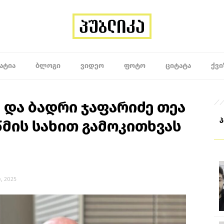
ᲐᲢᲘᲐ
ᲑᲚᲝᲒᲘ
ᲕᲘᲓᲔᲝ
ᲤᲝᲢᲝ
ᲪᲘᲢᲐᲢᲐ
ᲥᲕᲘ
ე და ბადრი ჯაფარიძე თეა
მის სახით გამოკითხვას
ი, 2025