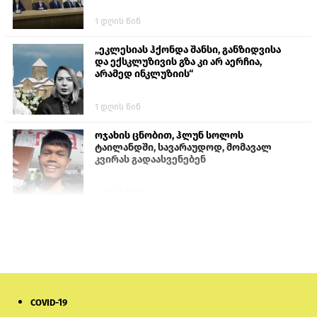
1 დღის წინ
„ეკლესიას ჰქონდა შანსი, განზიდვისა
და ექსკლუზივის გზა კი არ აერჩია,
არამედ ინკლუზიის“
1 დღის წინ
ოჯახის ცნობით, ჰლუნ სოლოს
ტაილანდში, სავარაუდოდ, მომავალ
კვირას გადაასვენებენ
4 დღის წინ
ისტორიაში პირველად სომხეთის
კათოლიკოსი სასამართლოს წინაშე
წარსდგება
6 დღის წინ
COVID-19
სემეკმა ელექტროენერგიის სრულ