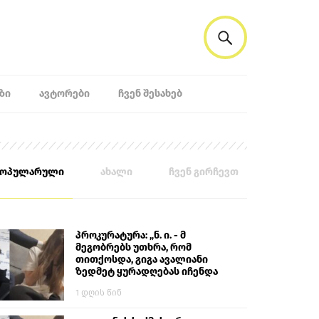
ᲖᲘ
ᲐᲕᲢᲝᲠᲔᲑᲘ
ᲩᲕᲔᲜ ᲨᲔᲡᲐᲮᲔᲑ
პოპულარული
ახალი
ჩვენ გირჩევთ
პროკურატურა: „ნ. ი. - მ
მეგობრებს უთხრა, რომ
თითქოსდა, გიგა ავალიანი
ზედმეტ ყურადღებას იჩენდა
მის მიმართ. ამით მან
1 დღის წინ
ალექსანდრე გაბაშვილი
წააქეზა, თავს დასხმოდა