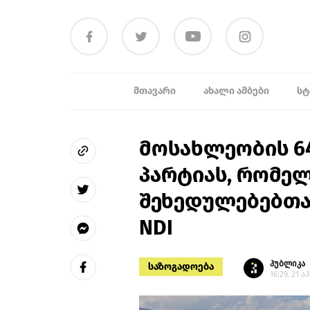
ᲛᲗᲐᲕᲐᲠᲘ
ᲐᲮᲐᲚᲘ ᲐᲛᲑᲔᲑᲘ
ᲡᲢ
მოსახლეობის 6
პარტიას, რომელ
შეხედულებებთან
NDI
პუბლიკა
საზოგადოება
16:29, 21 