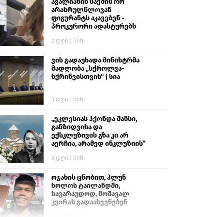
გიგა ავალიანს“
ავალიანის საქმის ორ
არასრულწლოვან
ფიგურანტს აკავებენ -
პროკურორი ადასტურებს
2 დღის წინ
ვის გადაუხადა მინისტრმა
მადლობა „სქროლვა-
სქრინვისთვის“ | სია
3 დღის წინ
„ეკლესიას ჰქონდა შანსი,
განზიდვისა და
ექსკლუზივის გზა კი არ
აერჩია, არამედ ინკლუზიის“
3 დღის წინ
ოჯახის ცნობით, ჰლუნ
სოლოს ტაილანდში,
სავარაუდოდ, მომავალ
კვირას გადაასვენებენ
6 დღის წინ