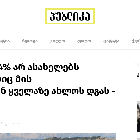
ᲐᲢᲘᲐ
ᲑᲚᲝᲒᲘ
ᲕᲘᲓᲔᲝ
ᲤᲝᲢᲝ
ᲪᲘᲢᲐᲢᲐ
ᲥᲕᲘ
4% არ ასახელებს
იც მის
 ყველაზე ახლოს დგას -
აპრილი, 2022