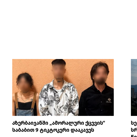
აზერბაიჯანში „ამორალური ქცევის“
სე
საბაბით 9 ტიკტოკერი დააკავეს
სრ