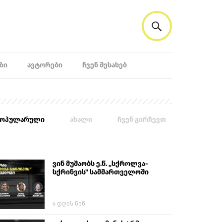
ᲖᲘ
ᲐᲕᲢᲝᲠᲔᲑᲘ
ᲩᲕᲔᲜ ᲨᲔᲡᲐᲮᲔᲑ
პოპულარული
ახალი
ჩვენ გირჩევთ
ვინ მუშაობს ე.წ. „სქროლვა-
სქრინვის" სამმართველოში
6 დღის წინ