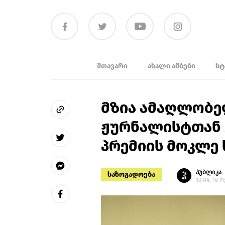
ᲛᲗᲐᲕᲐᲠᲘ
ᲐᲮᲐᲚᲘ ᲐᲛᲑᲔᲑᲘ
ᲡᲢ
მზია ამაღლობე
ჟურნალისტთან 
პრემიის მოკლე 
პუბლიკა
საზოგადოება
13:04, 16