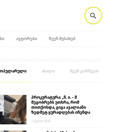
ᲖᲘ
ᲐᲕᲢᲝᲠᲔᲑᲘ
ᲩᲕᲔᲜ ᲨᲔᲡᲐᲮᲔᲑ
პოპულარული
ახალი
ჩვენ გირჩევთ
პროკურატურა: „ნ. ი. - მ
მეგობრებს უთხრა, რომ
თითქოსდა, გიგა ავალიანი
ზედმეტ ყურადღებას იჩენდა
მის მიმართ. ამით მან
1 დღის წინ
ალექსანდრე გაბაშვილი
წააქეზა, თავს დასხმოდა