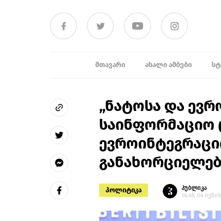
ᲛᲗᲐᲕᲐᲠᲘ
ᲐᲮᲐᲚᲘ ᲐᲛᲑᲔᲑᲘ
ᲡᲢ
„ნატოსა და ევრ
საინფორმაციო 
ევროინტეგრაცი
განახორციელებს
პუბლიკა
პოლიტიკა
16:49, 04 ივნი