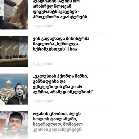
გიგა ავალიანს“
ავალიანის საქმის ორ
არასრულწლოვან
ფიგურანტს აკავებენ -
პროკურორი ადასტურებს
2 დღის წინ
ვის გადაუხადა მინისტრმა
მადლობა „სქროლვა-
სქრინვისთვის“ | სია
3 დღის წინ
„ეკლესიას ჰქონდა შანსი,
განზიდვისა და
ექსკლუზივის გზა კი არ
აერჩია, არამედ ინკლუზიის“
3 დღის წინ
ოჯახის ცნობით, ჰლუნ
სოლოს ტაილანდში,
სავარაუდოდ, მომავალ
კვირას გადაასვენებენ
6 დღის წინ