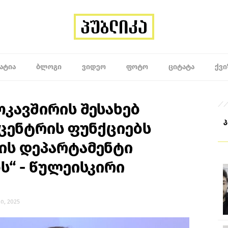
ᲐᲢᲘᲐ
ᲑᲚᲝᲒᲘ
ᲕᲘᲓᲔᲝ
ᲤᲝᲢᲝ
ᲪᲘᲢᲐᲢᲐ
ᲥᲕᲘ
ოკავშირის შესახებ
ცენტრის ფუნქციებს
ის დეპარტამენტი
“ - წულეისკირი
სი, 2025