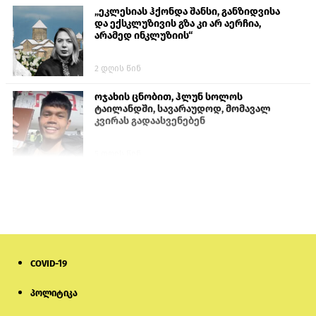
„ეკლესიას ჰქონდა შანსი, განზიდვისა
და ექსკლუზივის გზა კი არ აერჩია,
არამედ ინკლუზიის“
2 დღის წინ
ოჯახის ცნობით, ჰლუნ სოლოს
ტაილანდში, სავარაუდოდ, მომავალ
კვირას გადაასვენებენ
5 დღის წინ
სემეკმა ელექტროენერგიის სრულ
გათიშვაზე პირველადი შეფასება
წარადგინა
6 დღის წინ
COVID-19
მიქანაძე: სტუდენტი მობილობით
კერძო უნივერსიტეტში თუ გადადის,
დაფინანსება აღარ ექნება
პოლიტიკა