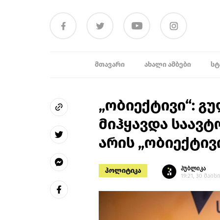
ᲛᲗᲐᲕᲐᲠᲘ
ᲐᲮᲐᲚᲘ ᲐᲛᲑᲔᲑᲘ
ᲡᲢ
„ობიექტივი“: გ
მიჰყავდა საავტ
არის „ობიექტი
პუბლიკა
პოლიტიკა
19:21, 30 მაისი