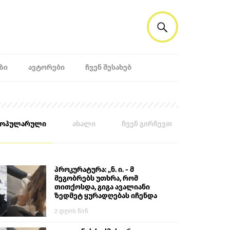
ᲖᲘ
ᲐᲕᲢᲝᲠᲔᲑᲘ
ᲩᲕᲔᲜ ᲨᲔᲡᲐᲮᲔᲑ
პოპულარული
ახალი
ჩვენ გირჩევთ
პროკურატურა: „ნ. ი. - მ
მეგობრებს უთხრა, რომ
თითქოსდა, გიგა ავალიანი
ზედმეტ ყურადღებას იჩენდა
მის მიმართ. ამით მან
2 დღის წინ
ალექსანდრე გაბაშვილი
წააქეზა, თავს დასხმოდა