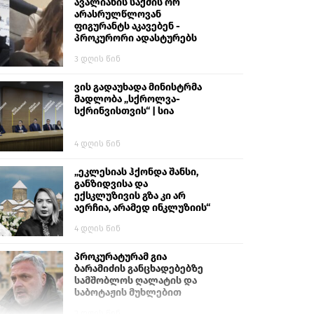
გიგა ავალიანს“
ავალიანის საქმის ორ
არასრულწლოვან
ფიგურანტს აკავებენ -
პროკურორი ადასტურებს
3 დღის წინ
ვის გადაუხადა მინისტრმა
მადლობა „სქროლვა-
სქრინვისთვის“ | სია
4 დღის წინ
„ეკლესიას ჰქონდა შანსი,
განზიდვისა და
ექსკლუზივის გზა კი არ
აერჩია, არამედ ინკლუზიის“
4 დღის წინ
პროკურატურამ გია
ბარამიძის განცხადებებზე
სამშობლოს ღალატის და
საბოტაჟის მუხლებით
გამოძიება დაიწყო
2 დღის წინ