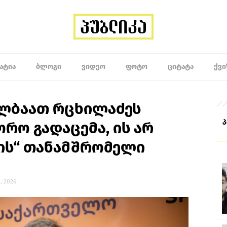
ᲐᲢᲘᲐ
ᲑᲚᲝᲒᲘ
ᲕᲘᲓᲔᲝ
ᲤᲝᲢᲝ
ᲪᲘᲢᲐᲢᲐ
ᲥᲕᲘ
ულბაათ რცხილაძეს
ორო გადაცემა, ის არ
ვის“ თანამშრომელი
, 2026