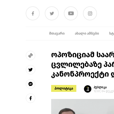
ᲛᲗᲐᲕᲐᲠᲘ
ᲐᲮᲐᲚᲘ ᲐᲛᲑᲔᲑᲘ
ᲡᲢ
ოპოზიციამ საარ
ცვლილებაზე პა
კანონპროექტი 
პუბლიკა
პოლიტიკა
12:07, 04 დეკ