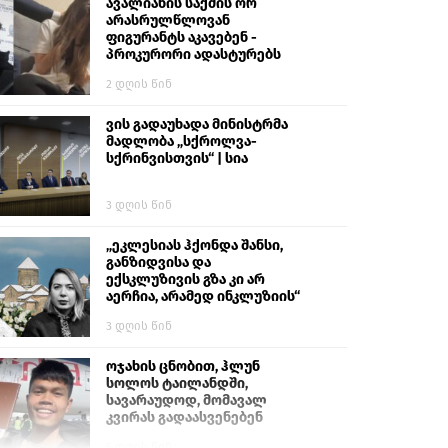
გიგა ავალიანს“
ავალიანის საქმის ორ
არასრულწლოვან
ფიგურანტს აკავებენ -
პროკურორი ადასტურებს
2 დღის წინ
ვის გადაუხადა მინისტრმა
მადლობა „სქროლვა-
სქრინვისთვის“ | სია
3 დღის წინ
„ეკლესიას ჰქონდა შანსი,
განზიდვისა და
ექსკლუზივის გზა კი არ
აერჩია, არამედ ინკლუზიის“
3 დღის წინ
ოჯახის ცნობით, ჰლუნ
სოლოს ტაილანდში,
სავარაუდოდ, მომავალ
კვირას გადაასვენებენ
6 დღის წინ