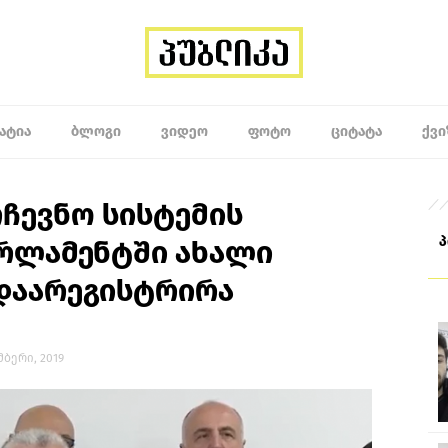
ᲐᲢᲘᲐ
ᲑᲚᲝᲒᲘ
ᲕᲘᲓᲔᲝ
ᲤᲝᲢᲝ
ᲪᲘᲢᲐᲢᲐ
ᲥᲕᲘ
ჩევნო სისტემის
რლამენტში ახალი
დაარეგისტრირა
ემბერი, 2019