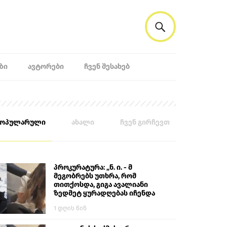
ᲖᲘ
ᲐᲕᲢᲝᲠᲔᲑᲘ
ᲩᲕᲔᲜ ᲨᲔᲡᲐᲮᲔᲑ
პოპულარული
ახალი
ჩვენ გირჩევთ
პროკურატურა: „ნ. ი. - მ
მეგობრებს უთხრა, რომ
თითქოსდა, გიგა ავალიანი
ზედმეტ ყურადღებას იჩენდა
მის მიმართ. ამით მან
1 დღის წინ
ალექსანდრე გაბაშვილი
წააქეზა, თავს დასხმოდა