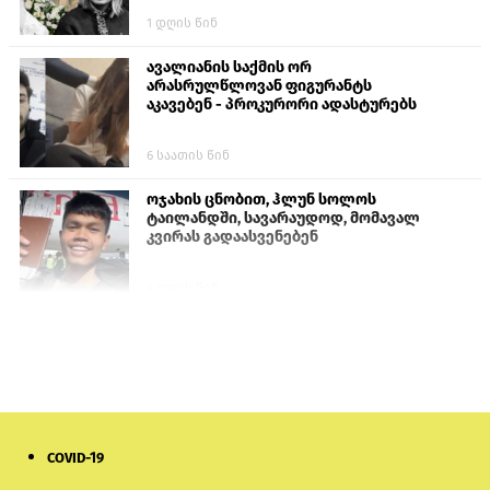
1 დღის წინ
ავალიანის საქმის ორ
არასრულწლოვან ფიგურანტს
აკავებენ - პროკურორი ადასტურებს
6 საათის წინ
ოჯახის ცნობით, ჰლუნ სოლოს
ტაილანდში, სავარაუდოდ, მომავალ
კვირას გადაასვენებენ
4 დღის წინ
სომხეთში რუს ბლოგერს სომხების
შეურაცხმყოფელი განცხადებების
გამო ბრალი წარუდგინეს
6 დღის წინ
COVID-19
ისტორიაში პირველად სომხეთის
კათოლიკოსი სასამართლოს წინაშე