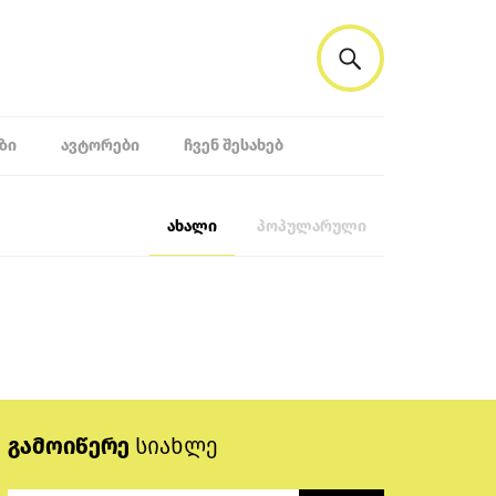
ᲖᲘ
ᲐᲕᲢᲝᲠᲔᲑᲘ
ᲩᲕᲔᲜ ᲨᲔᲡᲐᲮᲔᲑ
ახალი
პოპულარული
გამოიწერე
სიახლე