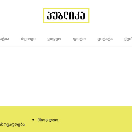
ᲐᲢᲘᲐ
ᲑᲚᲝᲒᲘ
ᲕᲘᲓᲔᲝ
ᲤᲝᲢᲝ
ᲪᲘᲢᲐᲢᲐ
ᲥᲕᲘ
მსოფლიო
აზოგადოება