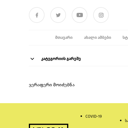
ᲛᲗᲐᲕᲐᲠᲘ
ᲐᲮᲐᲚᲘ ᲐᲛᲑᲔᲑᲘ
ᲡᲢ
კატეგორიის გარეშე
ვერაფერი მოიძებნა
COVID-19
ს