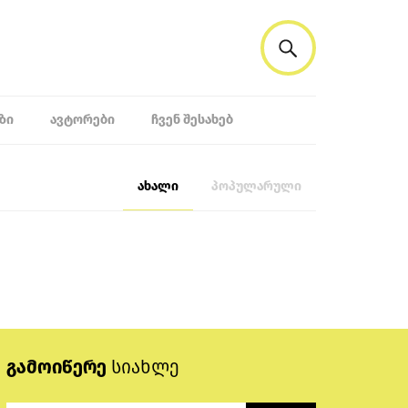
ᲖᲘ
ᲐᲕᲢᲝᲠᲔᲑᲘ
ᲩᲕᲔᲜ ᲨᲔᲡᲐᲮᲔᲑ
ახალი
პოპულარული
გამოიწერე
სიახლე