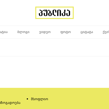
ᲐᲢᲘᲐ
ᲑᲚᲝᲒᲘ
ᲕᲘᲓᲔᲝ
ᲤᲝᲢᲝ
ᲪᲘᲢᲐᲢᲐ
ᲥᲕᲘ
მსოფლიო
აზოგადოება