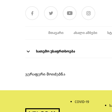
ᲛᲗᲐᲕᲐᲠᲘ
ᲐᲮᲐᲚᲘ ᲐᲛᲑᲔᲑᲘ
ᲡᲢ
სათემო უსაფრთხოება
ვერაფერი მოიძებნა
COVID-19
ს