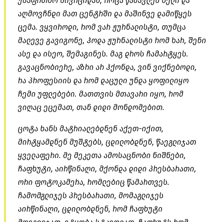
უსაფრთხო სივრციდან, როცა წამავლეს ხელი და
აღმოვჩნდი მათ ცენტრში და მაშინვე დამიწყეს
ცემა. ვყვიროდი, რომ ვარ ჟურნალისტი, თუმცა
მალევე გავიგონე, ჰოდა ჟურნალისტი რომ ხარ, შენი
ასე და ისეო, შემაგინეს. მაგ დროს ჩამარტყეს.
გავაცნობიერე, აზრი არ ჰქონდა, ვინ ვიქნებოდი,
რა პროფესიის და რომ დაცული უნდა ყოფილიყო
ჩემი უფლებები. მათთვის მთავარი იყო, რომ
ვიღაც ეცემათ, თან დიდი მონდომებით.
ცოტა ხანს მატრიალებდნენ აქეთ-იქით,
მირტყამდნენ მუშტებს, ცდილობდნენ, წაეგლიჯათ
ყველაფერი. მე მეკეთა ამოსაცნობი ნიშნები,
ჩაფხუტი, აირწინაღი, მქონდა დიდი პრესბარათი,
ორი ფოტოკამერა, რომლებიც წამართვეს.
ჩამომგლიჯეს პრესბარათი, მომაგლიჯეს
აირწინაღი, ცდილობდნენ, რომ ჩაფხუტი