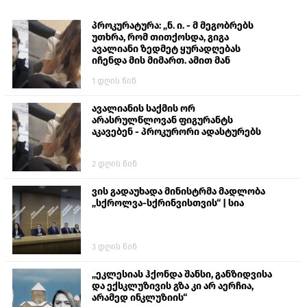
პროკურატურა: „ნ. ი. - მ მეგობრებს
უთხრა, რომ თითქოსდა, გიგა
ავალიანი ზედმეტ ყურადღებას
იჩენდა მის მიმართ. ამით მან
ალექსანდრე გაბაშვილი წააქეზა,
1 დღის წინ
თავს დასხმოდა გიგა ავალიანს“
ავალიანის საქმის ორ
არასრულწლოვან ფიგურანტს
აკავებენ - პროკურორი ადასტურებს
2 დღის წინ
ვის გადაუხადა მინისტრმა მადლობა
„სქროლვა-სქრინვისთვის“ | სია
3 დღის წინ
„ეკლესიას ჰქონდა შანსი, განზიდვისა
და ექსკლუზივის გზა კი არ აერჩია,
არამედ ინკლუზიის“