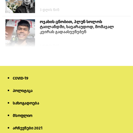
3 დღის წინ
ოჯახის ცნობით, ჰლუნ სოლოს
ტაილანდში, სავარაუდოდ, მომავალ
კვირას გადაასვენებენ
6 დღის წინ
პროკურატურამ გია ბარამიძის
განცხადებებზე სამშობლოს ღალატის
და საბოტაჟის მუხლებით გამოძიება
დაიწყო
COVID-19
22 საათის წინ
პოლიტიკა
მიქანაძე: სტუდენტი მობილობით
კერძო უნივერსიტეტში თუ გადადის,
საზოგადოება
დაფინანსება აღარ ექნება
მსოფლიო
6 დღის წინ
არჩევნები 2021
ნიკოლ ფაშინიანის ცოლს, ანნა