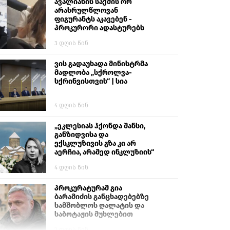
გიგა ავალიანს“
ავალიანის საქმის ორ
არასრულწლოვან
ფიგურანტს აკავებენ -
პროკურორი ადასტურებს
3 დღის წინ
ვის გადაუხადა მინისტრმა
მადლობა „სქროლვა-
სქრინვისთვის“ | სია
4 დღის წინ
„ეკლესიას ჰქონდა შანსი,
განზიდვისა და
ექსკლუზივის გზა კი არ
აერჩია, არამედ ინკლუზიის“
4 დღის წინ
პროკურატურამ გია
ბარამიძის განცხადებებზე
სამშობლოს ღალატის და
საბოტაჟის მუხლებით
გამოძიება დაიწყო
2 დღის წინ