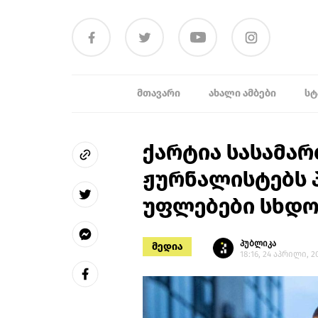
ᲛᲗᲐᲕᲐᲠᲘ
ᲐᲮᲐᲚᲘ ᲐᲛᲑᲔᲑᲘ
ᲡᲢ
ქარტია სასამა
ჟურნალისტებს
უფლებები სხდომ
პუბლიკა
მედია
18:16, 24 აპრილი, 2