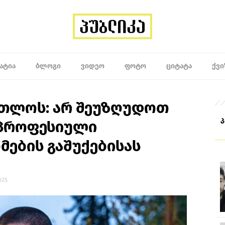
ᲐᲢᲘᲐ
ᲑᲚᲝᲒᲘ
ᲕᲘᲓᲔᲝ
ᲤᲝᲢᲝ
ᲪᲘᲢᲐᲢᲐ
ᲥᲕᲘ
რთლოს: არ შეუზღუდოთ
 პროფესიული
ების გაშუქებისას
025