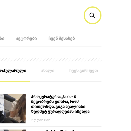
ᲖᲘ
ᲐᲕᲢᲝᲠᲔᲑᲘ
ᲩᲕᲔᲜ ᲨᲔᲡᲐᲮᲔᲑ
პოპულარული
ახალი
ჩვენ გირჩევთ
პროკურატურა: „ნ. ი. - მ
მეგობრებს უთხრა, რომ
თითქოსდა, გიგა ავალიანი
ზედმეტ ყურადღებას იჩენდა
მის მიმართ. ამით მან
2 დღის წინ
ალექსანდრე გაბაშვილი
წააქეზა, თავს დასხმოდა