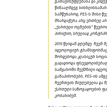
გათავისუფლებასა და კიდევ
წინააღმდეგ სისხლისსამარ
სამწუხაროდ, PES-ს მისი წ
მხარდაჭერა არც ერთხელ არ
„ქართული ოცნების“ წევრობ
პირიქით, სრულიად კონტრპ
2015 წლიდან დღემდე ჩვენ 
იდეოლოგიურ ტრანსფორმაცი
შორდებოდა კლასიკურ სოცი
გადადიოდა ფსევდოლიბერალ
სამყაროში შექმნილი იდეო
განაპირობებს. PES-ის ამ
ჩვენთვის მიუღებელია და შ
ქართული საზოგადოების ფა
კობახიძემ.