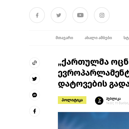
ᲛᲗᲐᲕᲐᲠᲘ
ᲐᲮᲐᲚᲘ ᲐᲛᲑᲔᲑᲘ
ᲡᲢ
„ქართულმა ოცნ
ევროპარლამენტ
დატოვების გად
პუბლიკა
პოლიტიკა
14:07, 11 მაისი