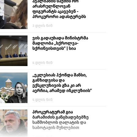
გიგა ავალიანს“
ავალიანის საქმის ორ
არასრულწლოვან
ფიგურანტს აკავებენ -
პროკურორი ადასტურებს
3 დღის წინ
ვის გადაუხადა მინისტრმა
მადლობა „სქროლვა-
სქრინვისთვის“ | სია
4 დღის წინ
„ეკლესიას ჰქონდა შანსი,
განზიდვისა და
ექსკლუზივის გზა კი არ
აერჩია, არამედ ინკლუზიის“
4 დღის წინ
პროკურატურამ გია
ბარამიძის განცხადებებზე
სამშობლოს ღალატის და
საბოტაჟის მუხლებით
გამოძიება დაიწყო
2 დღის წინ