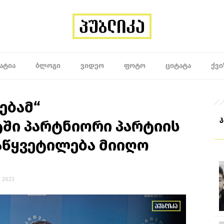
ᲐᲢᲘᲐ
ᲑᲚᲝᲒᲘ
ᲕᲘᲓᲔᲝ
ᲤᲝᲢᲝ
ᲪᲘᲢᲐᲢᲐ
ᲥᲕᲘ
ებამ“
ში პარტნიორი პარტიის
აწყვეტილება მიიღო
, 2023