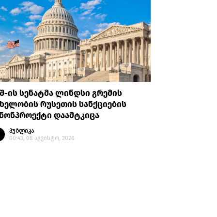
შ-ის სენატმა ლინდსი გრემის
რას ამბო
ხელობის რუსეთის სანქციების
არასრულ
ანონპროექტი დაამტკიცა
პატიმრო
პუბლიკა
პუბლი
00:43, 08 აგვისტო, 2026
23:14, 