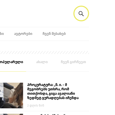
ᲖᲘ
ᲐᲕᲢᲝᲠᲔᲑᲘ
ᲩᲕᲔᲜ ᲨᲔᲡᲐᲮᲔᲑ
პოპულარული
ახალი
ჩვენ გირჩევთ
პროკურატურა: „ნ. ი. - მ
მეგობრებს უთხრა, რომ
თითქოსდა, გიგა ავალიანი
ზედმეტ ყურადღებას იჩენდა
მის მიმართ. ამით მან
2 დღის წინ
ალექსანდრე გაბაშვილი
წააქეზა, თავს დასხმოდა