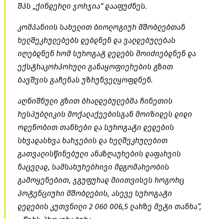
შპს „ქინდერლი ჯორჯია“ დააფუძნეს.
კომპანიის სახელით ბიოლოგიურ მშობლებთან
ხელშეკრულებებს დებდნენ და ვალდებულებას
იღებდნენ რომ სუროგატ დედებს მოიძიებდნენ და
ექსტრაკორპორული განაყოფიერების გზით
ბავშვის გაჩენას უზრუნველყოფდნენ.
აღნიშნული გზით ბრალდებულებმა ჩინეთის
რესპუბლიკის მოქალაქეებისგან მოიზიდეს დიდი
ოდენობით თანხები და სუროგატი დედების
სხვადასხვა ხარჯების და ხელშეკრულებით
გათვალისწინებული ანაზღაურების დაფარვის
ნაცვლად, სამსახურებრივი მდგომარეობის
გამოყენებით, ჯგუფურად მიითვისეს როგორც
პოტენციური მშობლების, ასევე სუროგატი
დედების კუთვნილი 2 060 006,5 ლარზე მეტი თანხა”,