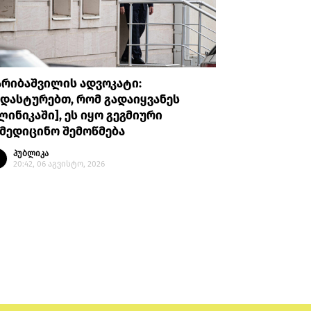
არიბაშვილის ადვოკატი:
პროკურატუ
დასტურებთ, რომ გადაიყვანეს
უთხრა, რ
ლინიკაში], ეს იყო გეგმიური
ავალიანი
მედიცინო შემოწმება
მის მიმა
გაბაშვილ
პუბლიკა
გიგა ავა
20:42, 06 აგვისტო, 2026
პუბლი
20:08, 