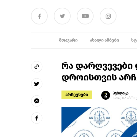
ᲛᲗᲐᲕᲐᲠᲘ
ᲐᲮᲐᲚᲘ ᲐᲛᲑᲔᲑᲘ
ᲡᲢ
რა დარღვევები 
დროისთვის არჩ
პუბლიკა
არჩევნები
14:47, 02 აპრი