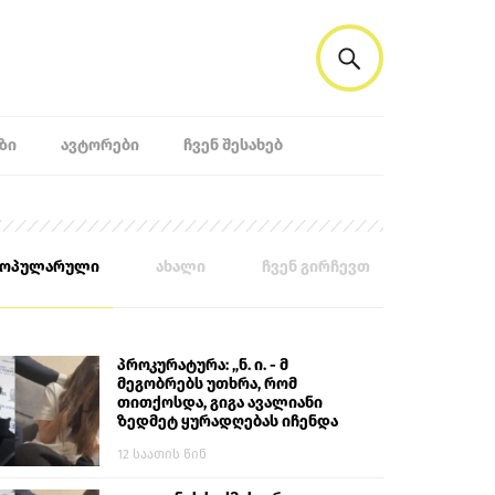
ᲖᲘ
ᲐᲕᲢᲝᲠᲔᲑᲘ
ᲩᲕᲔᲜ ᲨᲔᲡᲐᲮᲔᲑ
პოპულარული
ახალი
ჩვენ გირჩევთ
პროკურატურა: „ნ. ი. - მ
მეგობრებს უთხრა, რომ
თითქოსდა, გიგა ავალიანი
ზედმეტ ყურადღებას იჩენდა
მის მიმართ. ამით მან
12 საათის წინ
ალექსანდრე გაბაშვილი
წააქეზა, თავს დასხმოდა