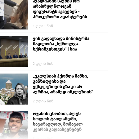
გიგა ავალიანს“
ავალიანის საქმის ორ
არასრულწლოვან
ფიგურანტს აკავებენ -
პროკურორი ადასტურებს
1 დღის წინ
ვის გადაუხადა მინისტრმა
მადლობა „სქროლვა-
სქრინვისთვის“ | სია
2 დღის წინ
„ეკლესიას ჰქონდა შანსი,
განზიდვისა და
ექსკლუზივის გზა კი არ
აერჩია, არამედ ინკლუზიის“
2 დღის წინ
ოჯახის ცნობით, ჰლუნ
სოლოს ტაილანდში,
სავარაუდოდ, მომავალ
კვირას გადაასვენებენ
5 დღის წინ