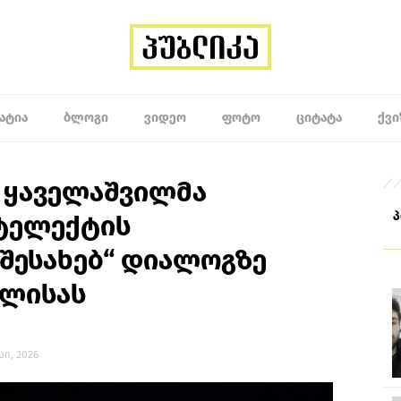
ᲐᲢᲘᲐ
ᲑᲚᲝᲒᲘ
ᲕᲘᲓᲔᲝ
ᲤᲝᲢᲝ
ᲪᲘᲢᲐᲢᲐ
ᲥᲕᲘ
ლ ყაველაშვილმა
ტელექტის
შესახებ“ დიალოგზე
ვლისას
სი, 2026