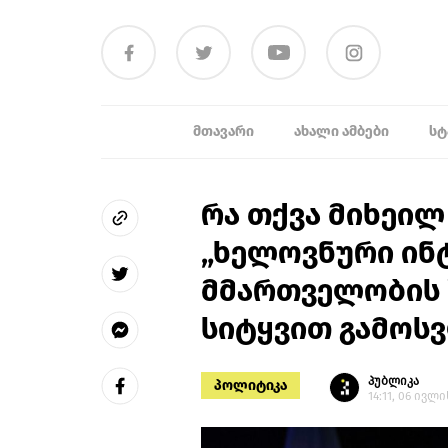
ᲛᲗᲐᲕᲐᲠᲘ
ᲐᲮᲐᲚᲘ ᲐᲛᲑᲔᲑᲘ
ᲡᲢ
რა თქვა მიხეი
„ხელოვნური ინ
მმართველობის 
სიტყვით გამოს
პუბლიკა
პოლიტიკა
14:11, 06 ივლი