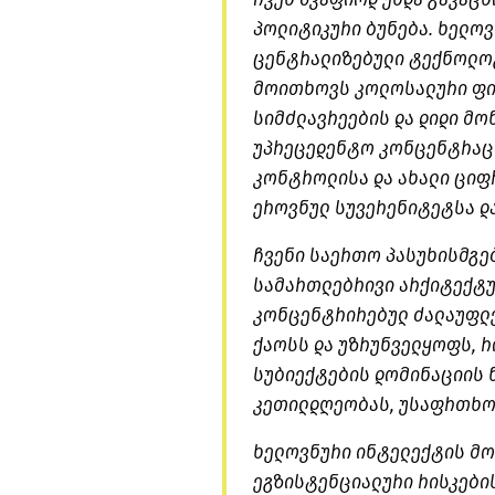
პოლიტიკური ბუნება. ხელო
ცენტრალიზებული ტექნოლოგ
მოითხოვს კოლოსალური ფი
სიმძლავრეების და დიდი მო
უპრეცედენტო კონცენტრაცი
კონტროლისა და ახალი ციფ
ეროვნულ სუვერენიტეტსა დ
ჩვენი საერთო პასუხისმგე
სამართლებრივი არქიტექტუ
კონცენტრირებულ ძალაუფლე
ქაოსს და უზრუნველყოფს, რ
სუბიექტების დომინაციის 
კეთილდღეობას, უსაფრთხოე
ხელოვნური ინტელექტის მო
ეგზისტენციალური რისკები