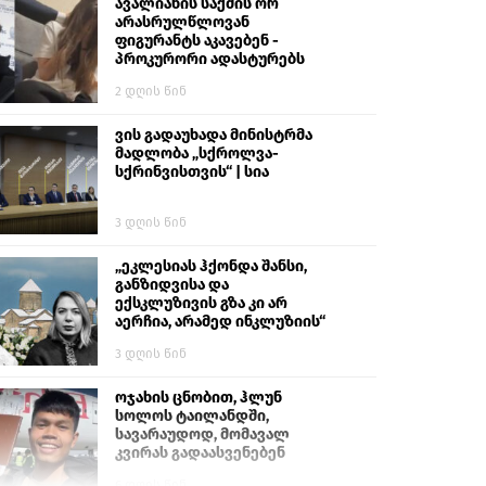
გიგა ავალიანს“
ავალიანის საქმის ორ
არასრულწლოვან
ფიგურანტს აკავებენ -
პროკურორი ადასტურებს
2 დღის წინ
ვის გადაუხადა მინისტრმა
მადლობა „სქროლვა-
სქრინვისთვის“ | სია
3 დღის წინ
„ეკლესიას ჰქონდა შანსი,
განზიდვისა და
ექსკლუზივის გზა კი არ
აერჩია, არამედ ინკლუზიის“
3 დღის წინ
ოჯახის ცნობით, ჰლუნ
სოლოს ტაილანდში,
სავარაუდოდ, მომავალ
კვირას გადაასვენებენ
6 დღის წინ