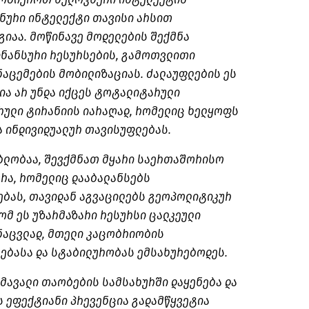
ვნური ინტელექტი თავისი არსით
იაა. მოწინავე მოდელების შექმნა
ნანსური რესურსების, გამოთვლითი
ნაცემების მობილიზაციას. ძალაუფლების ეს
ა არ უნდა იქცეს ტოტალიტარული
რული ტირანიის იარაღად, რომელიც ხელყოფს
ა ინდივიდუალურ თავისუფლებას.
ბლობაა, შევქმნათ მყარი საერთაშორისო
რა, რომელიც დააბალანსებს
ბას, თავიდან აგვაცილებს გეოპოლიტიკურ
ომ ეს უზარმაზარი რესურსი ცალკეული
ნაცვლად, მთელი კაცობრიობის
ბასა და სტაბილურობას ემსახურებოდეს.
მავალი თაობების სამსახურში დაყენება და
ს ეფექტიანი პრევენცია გადამწყვეტია