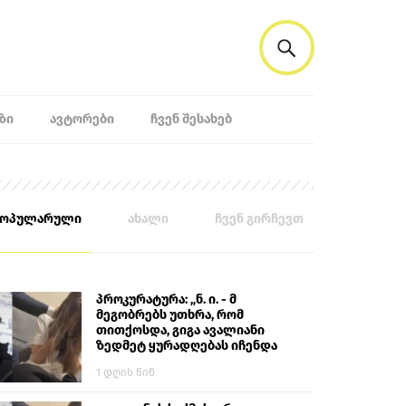
ᲖᲘ
ᲐᲕᲢᲝᲠᲔᲑᲘ
ᲩᲕᲔᲜ ᲨᲔᲡᲐᲮᲔᲑ
პოპულარული
ახალი
ჩვენ გირჩევთ
პროკურატურა: „ნ. ი. - მ
მეგობრებს უთხრა, რომ
თითქოსდა, გიგა ავალიანი
ზედმეტ ყურადღებას იჩენდა
მის მიმართ. ამით მან
1 დღის წინ
ალექსანდრე გაბაშვილი
წააქეზა, თავს დასხმოდა