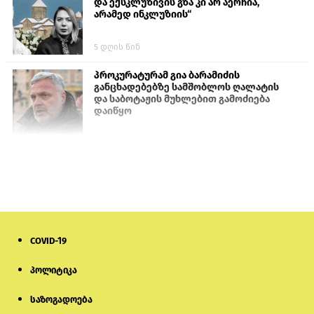
და ექსკლუზივის გზა კი არ აერჩია,
არამედ ინკლუზიის“
5 დღის წინ
პროკურატურამ გია ბარამიძის
განცხადებებზე სამშობლოს ღალატის
და საბოტაჟის მუხლებით გამოძიება
დაიწყო
2 დღის წინ
თურქეთის პარლამენტის წევრები
ანკარას აფხაზური პასპორტების
აღიარებისკენ მოუწოდებენ
2 დღის წინ
COVID-19
მონიტორი: პირები, რომლებიც
თაღლითურ ქოლცენტრში
მუშაობდნენ, სავარაუდოდ, ისევ
პოლიტიკა
აგრძელებენ დანაშაულებრივ
საქმიანობას
საზოგადოება
5 დღის წინ