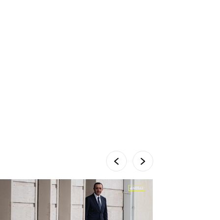
სავარაუდოდ, ისევ
აგრძელებენ
2 დღის წინ
დანაშაულებრივ
საქმიანობას
დადგენილება: სახელმწიფო
უნივერსიტეტში
დაფინანსების ნახევარია
გარანტირებული, მეორე
ნახევრის შესანარჩუნებლად
6 დღის წინ
სტუდენტებს გარკვეული
პირობის დაკმაყოფილება
მოუწევთ
აზერბაიჯანში „ამორალური
ქცევის“ საბაბით 9
ტიკტოკერი დააკავეს
1 დღის წინ
ესპანეთის ცნობით,
მაროკოდან სეუტაში ბოლო
24 საათში 49 ათასი ადამიანი
გადავიდა, 18 — დაიღუპა
6 დღის წინ