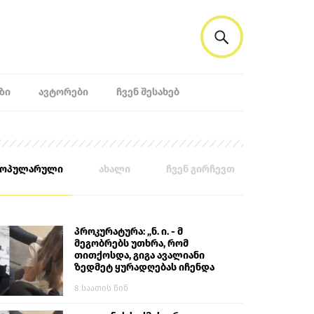
ᲖᲘ
ᲐᲕᲢᲝᲠᲔᲑᲘ
ᲩᲕᲔᲜ ᲨᲔᲡᲐᲮᲔᲑ
პოპულარული
ახალი
ჩვენ გირჩევთ
პროკურატურა: „ნ. ი. - მ
მეგობრებს უთხრა, რომ
თითქოსდა, გიგა ავალიანი
ზედმეტ ყურადღებას იჩენდა
მის მიმართ. ამით მან
8 საათის წინ
ალექსანდრე გაბაშვილი
წააქეზა, თავს დასხმოდა