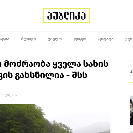
ᲐᲢᲘᲐ
ᲑᲚᲝᲒᲘ
ᲕᲘᲓᲔᲝ
ᲤᲝᲢᲝ
ᲪᲘᲢᲐᲢᲐ
ᲥᲕᲘ
 მოძრაობა ყველა სახის
ს გახსნილია - შსს
აპრილი, 2023