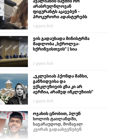
გიგა ავალიანს“
ავალიანის საქმის ორ
არასრულწლოვან
ფიგურანტს აკავებენ -
პროკურორი ადასტურებს
1 დღის წინ
ვის გადაუხადა მინისტრმა
მადლობა „სქროლვა-
სქრინვისთვის“ | სია
2 დღის წინ
„ეკლესიას ჰქონდა შანსი,
განზიდვისა და
ექსკლუზივის გზა კი არ
აერჩია, არამედ ინკლუზიის“
2 დღის წინ
ოჯახის ცნობით, ჰლუნ
სოლოს ტაილანდში,
სავარაუდოდ, მომავალ
კვირას გადაასვენებენ
5 დღის წინ